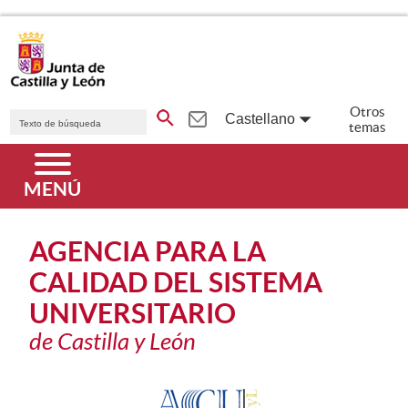
Saltar al contenido principal.
Buscador genérico. Texto de búsqueda
Otros
Castellano
temas
Idiomas
Menú principal
MENÚ
AGENCIA PARA LA
CALIDAD DEL SISTEMA
UNIVERSITARIO
de Castilla y León