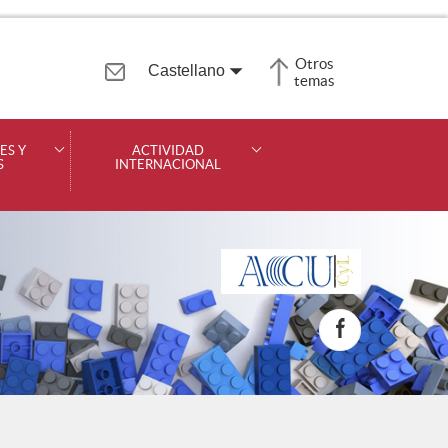
Otros
Castellano
Idiomas
temas
ES Y
ACTIVIDAD
S
INTERNACIONAL
Redes
Sociales