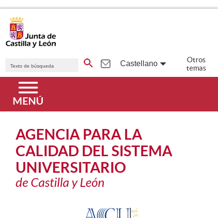
Saltar al contenido principal.
Buscador genérico. Texto de búsqueda
Otros
Castellano
temas
Idiomas
Menú principal
MENÚ
AGENCIA PARA LA
CALIDAD DEL SISTEMA
UNIVERSITARIO
de Castilla y León