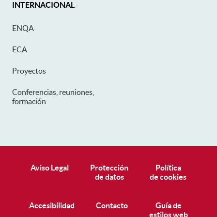
INTERNACIONAL
ENQA
ECA
Proyectos
Conferencias, reuniones,
formación
Pie de página
Aviso Legal
Protección
Política
de datos
de cookies
Accesibilidad
Contacto
Guía de
estilos web