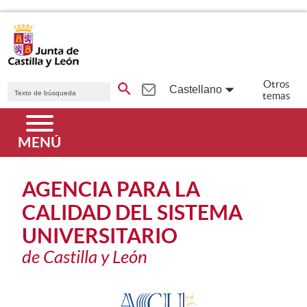
Saltar al contenido principal.
Buscador genérico. Texto de búsqueda
Otros
Castellano
temas
Idiomas
Menú principal
MENÚ
AGENCIA PARA LA
CALIDAD DEL SISTEMA
UNIVERSITARIO
de Castilla y León