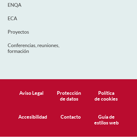
ENQA
ECA
Proyectos
Conferencias, reuniones,
formación
Pie de página
Aviso Legal
Protección
Política
de datos
de cookies
Accesibilidad
Contacto
Guía de
estilos web